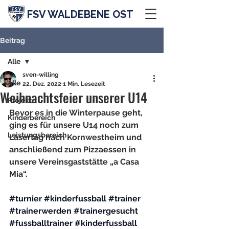
FSV WALDEBENE OST
Beitrag
Alle
sven-willing
Alle
22. Dez. 2022
1 Min. Lesezeit
Weihnachtsfeier unserer U14
Projekte
Bevor es in die Winterpause geht, 
Kinderbereich
ging es für unsere U14 noch zum 
Leistungsbereich
Lasertag nach Kornwestheim und 
anschließend zum Pizzaessen in 
unsere Vereinsgaststätte „a Casa 
Mia“.
#turnier
#kinderfussball
#trainer
#trainerwerden
#trainergesucht
#fussballtrainer
#kinderfussball