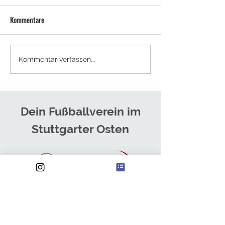
Kommentare
NEUES TRAINERTEAM FÜR DIE
SOMMERCAMPS - J
Kommentar verfassen...
HERREN
ANMELDEN!
Dein Fußballverein im
Stuttgarter Osten