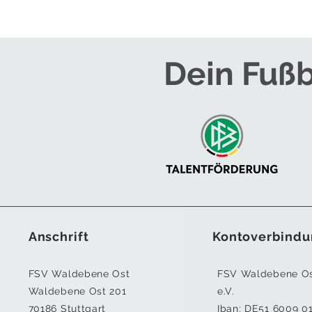
Dein Fußb
Anschrift
Kontoverbindu
FSV Waldebene Ost
FSV Waldebene O
Waldebene Ost 201
e.V.
70186 Stuttgart
Iban:
DE51 6009 0