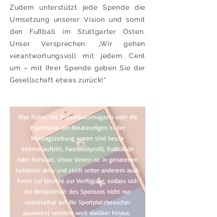
Zudem unterstützt jede Spende die
Umsetzung unserer Vision und somit
den Fußball im Stuttgarter Osten.
Unser Versprechen: „Wir gehen
verantwortungsvoll mit jedem Cent
um – mit Ihrer Spende geben Sie der
Gesellschaft etwas zurück!“
Was früher das Doppelpassmagazin oder die
Ergebnisse der Amateurligen in der
Montagszeitung waren sind heute
Internetauftritt, Facebookprofil, Fußball.de
oder FuPa.net. Unser Verein ist in genannten
Gebieten aktiv und stellt unter anderem auch
Fotos zur Einsicht zur Verfügung, sodass sich
die Bekanntheit des Sponsors nicht nur
unmittelbar auf die Sportplatzbesucher
ausweitet sondern weit darüber hinaus.