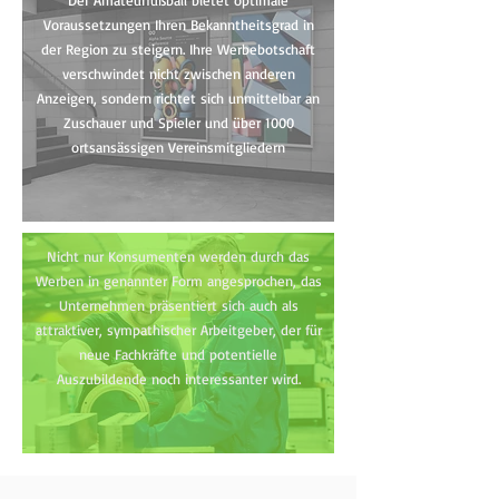
Der Amateurfußball bietet optimale
Voraussetzungen Ihren Bekanntheitsgrad in
der Region zu steigern. Ihre Werbebotschaft
verschwindet nicht zwischen anderen
Anzeigen, sondern richtet sich unmittelbar an
Zuschauer und Spieler und über 1000
ortsansässigen Vereinsmitgliedern
Nicht nur Konsumenten werden durch das
Werben in genannter Form angesprochen, das
Unternehmen präsentiert sich auch als
attraktiver, sympathischer Arbeitgeber, der für
neue Fachkräfte und potentielle
Auszubildende noch interessanter wird.