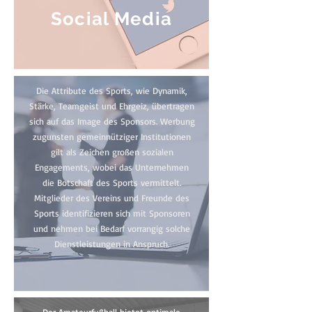
Social Media
Die Attribute des Sports, wie Dynamik,
Stärke, Teamgeist und Ehrgeiz, übertragen
sich auf das Image des Sponsors. Werbung
zugunsten gemeinnütziger Institutionen
gilt als Zeichen großen sozialen
Engagements, wobei das Unternehmen
die Botschaft des Sports vermittelt.
Mitglieder des Vereins und Freunde des
Sports identifizieren sich mit Sponsoren
und nehmen bei Bedarf vorrangig solche
Dienstleistungen in Anspruch.