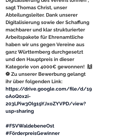
Digitalisierung des Vereins lohnen", 
sagt Thomas Christ, unser 
Abteilungsleiter. Dank unserer 
Digitalisierung sowie der Schaffung 
machbarer und klar strukturierter 
Arbeitspakete für Ehrenamtliche 
haben wir uns gegen Vereine aus 
ganz Württemberg durchgesetzt 
und den Hauptpreis in dieser 
Kategorie von 4000€ gewonnen!  🙌
⚽️ Zu unserer Bewerbung gelangt 
ihr über folgenden Link: 
https://drive.google.com/file/d/19
oAoQ0x2i-
203LPiw3OIg19YJxoZYVPD/view?
usp=sharing
#FSVWaldebeneOst
#FörderpreisGewinner