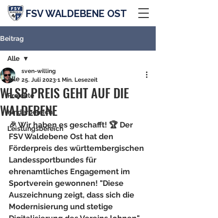
FSV WALDEBENE OST
Beitrag
Alle
sven-willing
Alle
25. Juli 2023
1 Min. Lesezeit
WLSB PREIS GEHT AUF DIE
Projekte
WALDEBENE
Kinderbereich
🎉 Wir haben es geschafft! 🏆 Der 
Leistungsbereich
FSV Waldebene Ost hat den 
Förderpreis des württembergischen 
Landessportbundes für 
ehrenamtliches Engagement im 
Sportverein gewonnen! "Diese 
Auszeichnung zeigt, dass sich die 
Modernisierung und stetige 