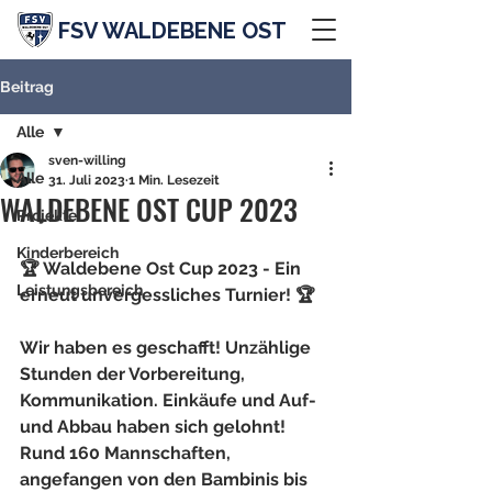
FSV WALDEBENE OST
Beitrag
Alle
sven-willing
Alle
31. Juli 2023
1 Min. Lesezeit
WALDEBENE OST CUP 2023
Projekte
Kinderbereich
🏆 Waldebene Ost Cup 2023 - Ein 
Leistungsbereich
erneut unvergessliches Turnier! 🏆
Wir haben es geschafft! Unzählige 
Stunden der Vorbereitung, 
Kommunikation. Einkäufe und Auf- 
und Abbau haben sich gelohnt! 
Rund 160 Mannschaften, 
angefangen von den Bambinis bis 