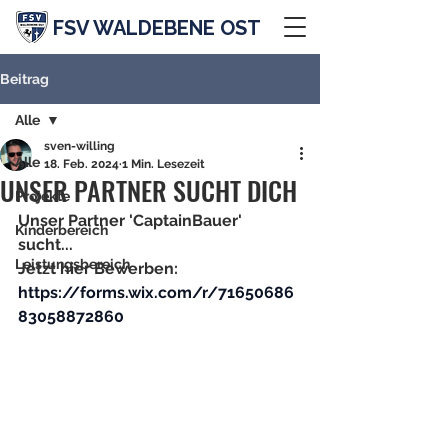
FSV WALDEBENE OST
Beitrag
Alle
sven-willing
Alle
18. Feb. 2024
1 Min. Lesezeit
UNSER PARTNER SUCHT DICH
Projekte
Unser Partner 'CaptainBauer' 
Kinderbereich
sucht... 
Leistungsbereich
Jetzt hier Bewerben: 
https://forms.wix.com/r/71650686
83058872860