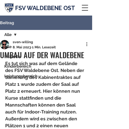
FSV WALDEBENE OST
Beitrag
Alle
sven-willing
Alle
8. Mai 2023
1 Min. Lesezeit
UMBAU AUF DER WALDEBENE
Projekte
Es tut sich was auf dem Gelände 
Kinderbereich
des FSV Waldebene Ost. Neben der 
Leistungsbereich
Sanierung des Kabinentraktes auf 
Platz 1 wurde zudem der Saal auf 
Platz 2 erneuert. Hier können nun 
Kurse stattfinden und die 
Mannschaften können den Saal 
auch für Indoor-Training nutzen. 
Außerdem wird es zwischen den 
Plätzen 1 und 2 einen neuen 