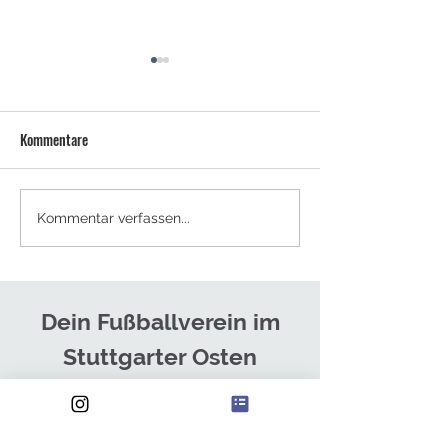
Kommentare
NEUES TRAINERTEAM FÜR DIE
SOMMERCAMPS - J
Kommentar verfassen...
HERREN
ANMELDEN!
Dein Fußballverein im
Stuttgarter Osten