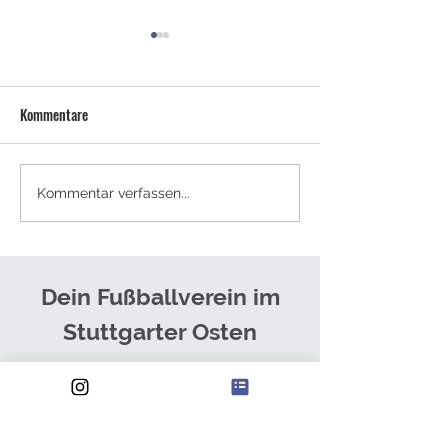
Kommentare
NEUES TRAINERTEAM FÜR DIE
SOMMERCAMPS - J
Kommentar verfassen...
HERREN
ANMELDEN!
Dein Fußballverein im
Stuttgarter Osten