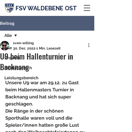
FSV WALDEBENE OST
Beitrag
Alle
sven-willing
Alle
30. Dez. 2022
1 Min. Lesezeit
U9 beim Hallenturnier in
Projekte
Backnang
Kinderbereich
Leistungsbereich
Unsere U9 war am 29.12. zu Gast 
beim Hallenmasters Turnier in 
Backnang und hat sich super 
geschlagen.
Die Ränge in der schönen 
Sporthalle waren voll und die 
Spieler/innen hatten große Lust 