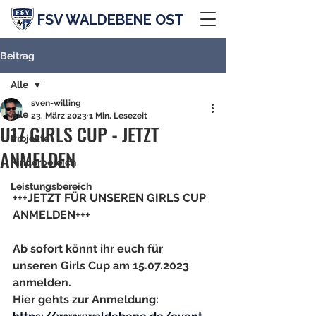
FSV WALDEBENE OST
Beitrag
Alle
sven-willing
Alle
23. März 2023
1 Min. Lesezeit
U17 GIRLS CUP - JETZT
Projekte
ANMELDEN
Kinderbereich
Leistungsbereich
+++JETZT FÜR UNSEREN GIRLS CUP 
ANMELDEN+++
Ab sofort könnt ihr euch für 
unseren Girls Cup am 15.07.2023 
anmelden. 
Hier gehts zur Anmeldung: