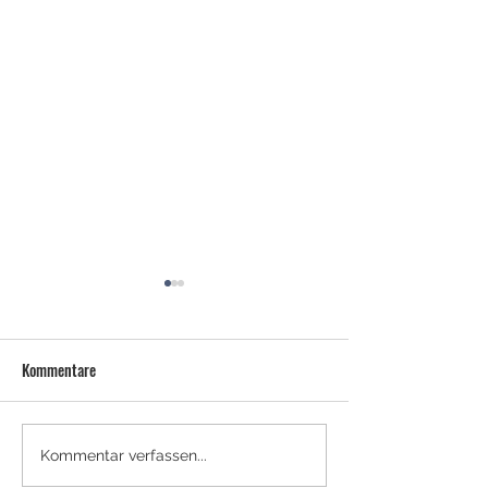
Kommentare
NEUES TRAINERTEAM FÜR DIE
SOMMERCAMPS - J
Kommentar verfassen...