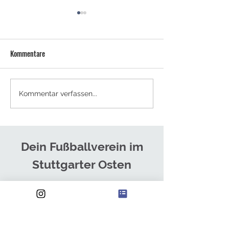
Kommentare
NEUES TRAINERTEAM FÜR DIE
SOMMERCAMPS - J
Kommentar verfassen...
HERREN
ANMELDEN!
Dein Fußballverein im
Stuttgarter Osten