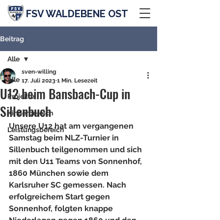
FSV WALDEBENE OST
Beitrag
Alle
sven-willing
Alle
17. Juli 2023
1 Min. Lesezeit
U12 beim Bansbach-Cup in
Projekte
Sillenbuch
Kinderbereich
Unsere U12 hat am vergangenen 
Leistungsbereich
Samstag beim NLZ-Turnier in 
Sillenbuch teilgenommen und sich 
mit den U11 Teams von Sonnenhof, 
1860 München sowie dem 
Karlsruher SC gemessen. Nach 
erfolgreichem Start gegen 
Sonnenhof, folgten knappe 