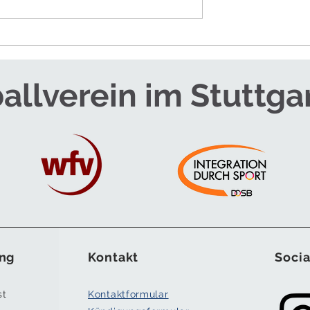
RTEAM FÜR DIE
SOMMERCAMPS - JETZT
ANMELDEN!
allverein im Stuttga
ng
Kontakt
Socia
st
Kontaktformular