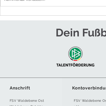
NEUES TRAINE
HERREN
Dein Fußb
Anschrift
Kontoverbindu
FSV Waldebene Ost
FSV Waldebene O