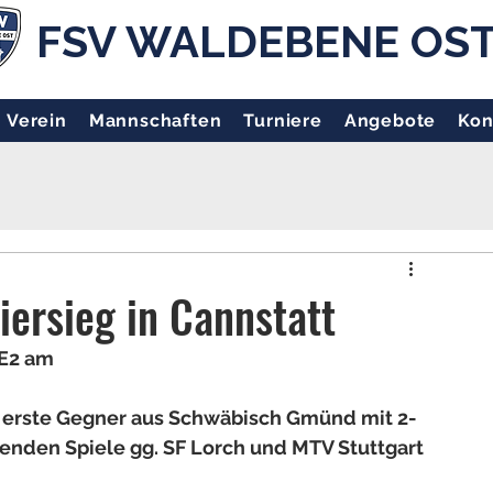
FSV WALDEBENE OS
Verein
Mannschaften
Turniere
Angebote
Kon
iersieg in Cannstatt
E2 am 
r erste Gegner aus Schwäbisch Gmünd mit 2-
enden Spiele gg. SF Lorch und MTV Stuttgart 