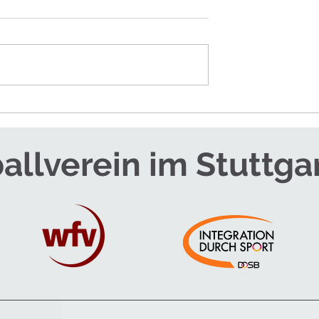
RTEAM FÜR DIE
SOMMERCAMPS - JETZT
ANMELDEN!
allverein im Stuttga