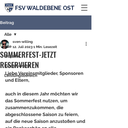
FSV WALDEBENE OST
Beitrag
Alle
sven-willing
Alle
12. Juli 2023
1 Min. Lesezeit
SOMMERFEST-JETZT
Projekte
RESERVIEREN
Kinderbereich
Liebe Vereinsmitglieder, Sponsoren 
Leistungsbereich
und Eltern, 
auch in diesem Jahr möchten wir 
das Sommerfest nutzen, um 
zusammenzukommen, die 
abgeschlossene Saison zu feiern, 
auf die neue Saison anzustoßen und 