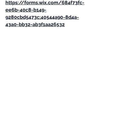
https://forms.wix.com/684f73fc-
ee6b-40c8-b149-
9280cbd5473c:40544a90-8d4a-
43a0-bb32-ab3f1aa26532