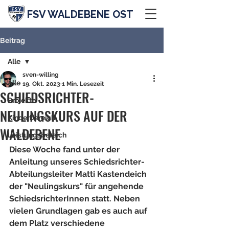
FSV WALDEBENE OST
Beitrag
Alle
sven-willing
Alle
19. Okt. 2023
1 Min. Lesezeit
SCHIEDSRICHTER-
Projekte
NEULINGSKURS AUF DER
Kinderbereich
WALDEBENE
Leistungsbereich
Diese Woche fand unter der 
Anleitung unseres Schiedsrichter-
Abteilungsleiter Matti Kastendeich 
der "Neulingskurs" für angehende 
SchiedsrichterInnen statt. Neben 
vielen Grundlagen gab es auch auf 
dem Platz verschiedene 