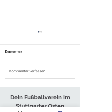
Kommentare
NEUES TRAINERTEAM FÜR DIE
SOMMERCAMPS - J
Kommentar verfassen...
HERREN
ANMELDEN!
Dein Fußballverein im
Stuttgarter Osten