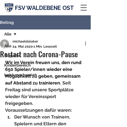
FSV WALDEBENE OST
Beitrag
Alle
michaeldalaker
Alle
24. Mai 2020
1 Min. Lesezeit
Restart nach Corona-Pause
Projekte
Wir im Verein freuen uns, den rund 
Kinderbereich
650 Spieler/innen wieder eine 
Leistungsbereich
Möglichkeit zu geben, gemeinsam 
auf Abstand zu trainieren. 
Seit 
Freitag sind unsere Sportplätze 
wieder für Vereinssport 
freigegeben. 
Voraussetzungen dafür waren:
Der Wunsch von Trainern, 
Spielern und Eltern den 