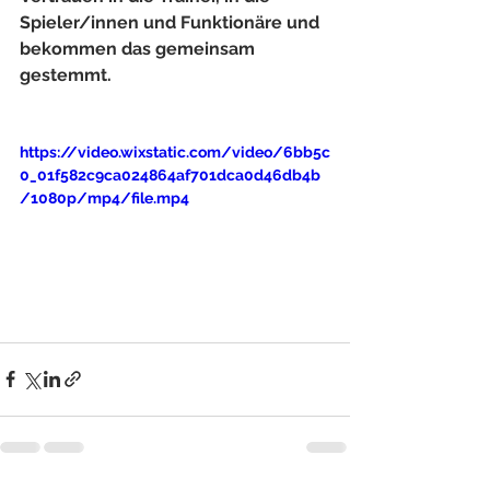
Spieler/innen und Funktionäre und 
bekommen das gemeinsam 
gestemmt.
https://video.wixstatic.com/video/6bb5c
0_01f582c9ca024864af701dca0d46db4b
/1080p/mp4/file.mp4