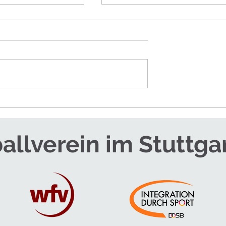
RTEAM FÜR DIE
SOMMERCAMPS - JETZT
ANMELDEN!
allverein im Stuttga