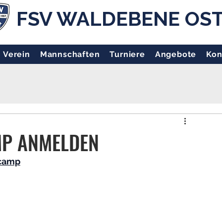
FSV WALDEBENE OS
Verein
Mannschaften
Turniere
Angebote
Kon
MP ANMELDEN
camp