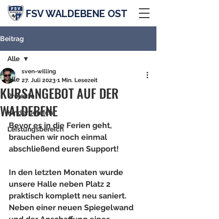
FSV WALDEBENE OST
Beitrag
Alle
sven-willing
Alle
27. Juli 2023
1 Min. Lesezeit
KURSANGEBOT AUF DER
Projekte
WALDEBENE
Kinderbereich
Bevor es in die Ferien geht, 
Leistungsbereich
brauchen wir noch einmal 
abschließend euren Support!
In den letzten Monaten wurde 
unsere Halle neben Platz 2 
praktisch komplett neu saniert. 
Neben einer neuen Spiegelwand 