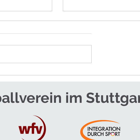
RTEAM FÜR DIE
SOMMERCAMPS - JETZT
ANMELDEN!
allverein im Stuttga