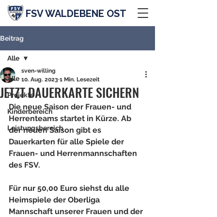
FSV WALDEBENE OST
Beitrag
Alle
sven-willing
Alle
10. Aug. 2023
1 Min. Lesezeit
JETZT DAUERKARTE SICHERN
Projekte
Die neue Saison der Frauen- und 
Kinderbereich
Herrenteams startet in Kürze. Ab 
Leistungsbereich
der neuen Saison gibt es 
Dauerkarten für alle Spiele der 
Frauen- und Herrenmannschaften 
des FSV.
Für nur 50,00 Euro siehst du alle 
Heimspiele der Oberliga 
Mannschaft unserer Frauen und der 