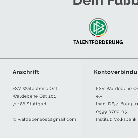
Dein Fußb
Anschrift
Kontoverbindu
FSV Waldebene Ost
FSV Waldebene O
Waldebene Ost 201
e.V.
70186 Stuttgart
Iban:
DE51 6009 0
0599 0700 05
@
waldebeneost@gmail.com
Institut: Volksbank