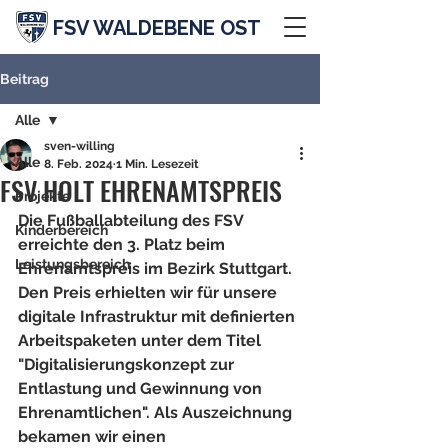
FSV WALDEBENE OST
Beitrag
Alle
sven-willing
Alle
8. Feb. 2024
1 Min. Lesezeit
FSV HOLT EHRENAMTSPREIS
Projekte
Die Fußballabteilung des FSV 
Kinderbereich
erreichte den 3. Platz beim 
Leistungsbereich
Ehrenamtspreis im Bezirk Stuttgart. 
Den Preis erhielten wir für unsere 
digitale Infrastruktur mit definierten 
Arbeitspaketen unter dem Titel 
"Digitalisierungskonzept zur 
Entlastung und Gewinnung von 
Ehrenamtlichen". Als Auszeichnung 
bekamen wir einen 