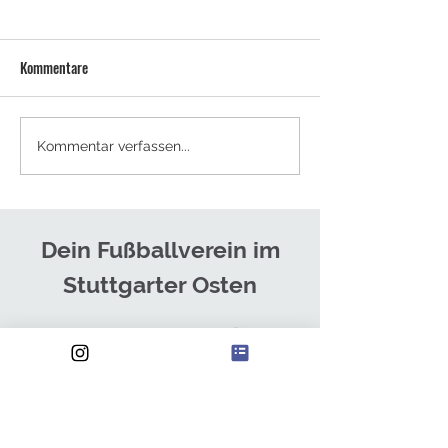
Kommentare
NEUES TRAINERTEAM FÜR DIE
SOMMERCAMPS - J
Kommentar verfassen...
HERREN
ANMELDEN!
Dein Fußballverein im
Stuttgarter Osten