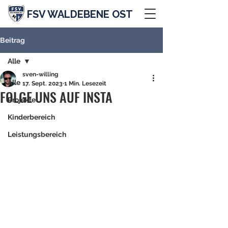
FSV WALDEBENE OST
Beitrag
Alle
sven-willing
Alle
17. Sept. 2023
1 Min. Lesezeit
FOLGE UNS AUF INSTA
Projekte
Kinderbereich
Leistungsbereich