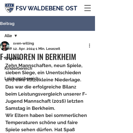
FSV WALDEBENE OST
Beitrag
Alle
sven-willing
Alle
12. Apr. 2024
1 Min. Lesezeit
F-JUNIOREN IN BERKHEIM
Projekte
Zehn Mannschaften, neun Spiele, 
Kinderbereich
sieben Siege, ein Unentschieden 
Leistungsbereich
und eine klitzekleine Niederlage.
Das war die erfolgreiche Bilanz 
beim Leistungsvergleich unserer F-
Jugend Mannschaft (2016) letzten 
Samstag in Berkheim. 
Wir Eltern haben bei sommerlichen 
Temperaturen schöne und faire 
Spiele sehen dürfen. Hat Spaß 