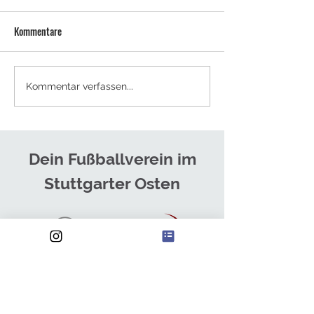
Kommentare
NEUES TRAINERTEAM FÜR DIE
SOMMERCAMPS - J
Kommentar verfassen...
HERREN
ANMELDEN!
Dein Fußballverein im
Stuttgarter Osten