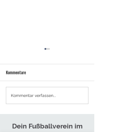
Kommentare
NEUES TRAINERTEAM FÜR DIE
SOMMERCAMPS - J
Kommentar verfassen...
HERREN
ANMELDEN!
Dein Fußballverein im