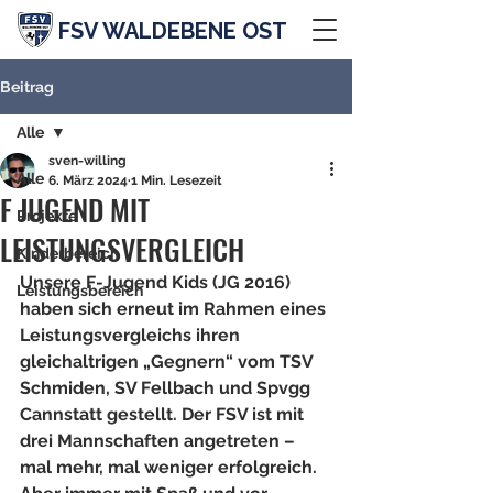
FSV WALDEBENE OST
Beitrag
Alle
sven-willing
Alle
6. März 2024
1 Min. Lesezeit
F JUGEND MIT
Projekte
LEISTUNGSVERGLEICH
Kinderbereich
Unsere F-Jugend Kids (JG 2016) 
Leistungsbereich
haben sich erneut im Rahmen eines 
Leistungsvergleichs ihren 
gleichaltrigen „Gegnern“ vom TSV 
Schmiden, SV Fellbach und Spvgg 
Cannstatt gestellt. Der FSV ist mit 
drei Mannschaften angetreten – 
mal mehr, mal weniger erfolgreich. 