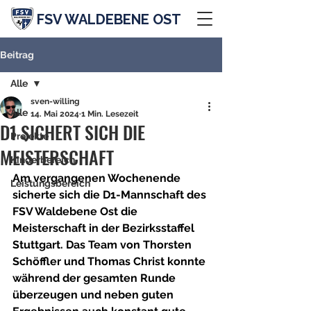
FSV WALDEBENE OST
Beitrag
Alle
sven-willing
Alle
14. Mai 2024
1 Min. Lesezeit
D1 SICHERT SICH DIE
Projekte
MEISTERSCHAFT
Kinderbereich
Am vergangenen Wochenende 
Leistungsbereich
sicherte sich die D1-Mannschaft des 
FSV Waldebene Ost die 
Meisterschaft in der Bezirksstaffel 
Stuttgart. Das Team von Thorsten 
Schöffler und Thomas Christ konnte 
während der gesamten Runde 
überzeugen und neben guten 