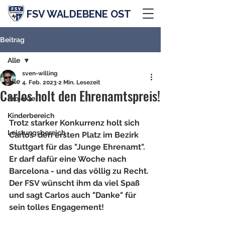
FSV WALDEBENE OST
Beitrag
Alle
sven-willing
Alle
4. Feb. 2023
2 Min. Lesezeit
Carlos holt den Ehrenamtspreis!
Projekte
Kinderbereich
Trotz starker Konkurrenz holt sich 
Leistungsbereich
Carlos  den ersten Platz im Bezirk 
Stuttgart für das "Junge Ehrenamt".
Er darf dafür eine Woche nach 
Barcelona - und das völlig zu Recht. 
Der FSV wünscht ihm da viel Spaß 
und sagt Carlos auch "Danke" für 
sein tolles Engagement!