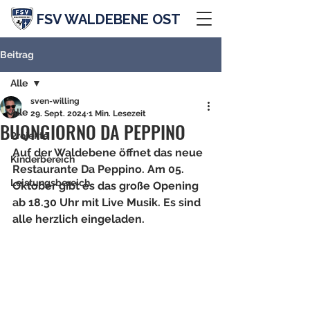
FSV WALDEBENE OST
Beitrag
Alle
sven-willing
Alle
29. Sept. 2024
1 Min. Lesezeit
BUONGIORNO DA PEPPINO
Projekte
Auf der Waldebene öffnet das neue 
Kinderbereich
Restaurante Da Peppino. Am 05. 
Leistungsbereich
Oktober gibt es das große Opening 
ab 18.30 Uhr mit Live Musik. Es sind 
alle herzlich eingeladen.