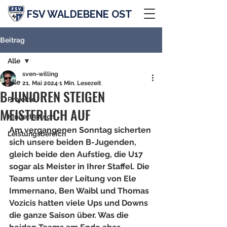
FSV WALDEBENE OST
Beitrag
Alle
sven-willing
Alle
21. Mai 2024
1 Min. Lesezeit
B JUNIOREN STEIGEN
Projekte
MEISTERLICH AUF
Kinderbereich
Am vergangenen Sonntag sicherten 
Leistungsbereich
sich unsere beiden B-Jugenden, 
gleich beide den Aufstieg, die U17 
sogar als Meister in Ihrer Staffel. Die 
Teams unter der Leitung von Ele 
Immernano, Ben Waibl und Thomas 
Vozicis hatten viele Ups und Downs 
die ganze Saison über. Was die 