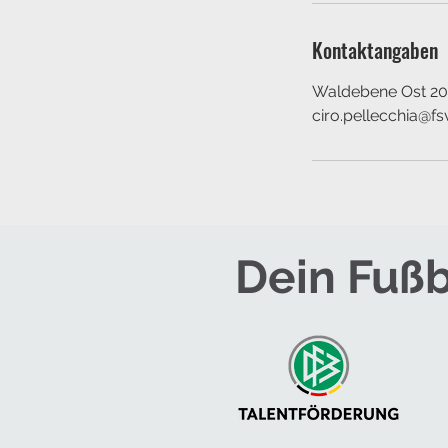
Kontaktangaben
Waldebene Ost 201
ciro.pellecchia@f
Dein Fußb