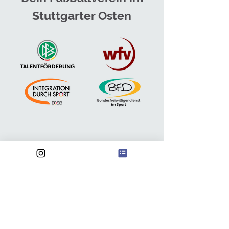
Stuttgarter Osten
Anschrift
FSV Waldebene Ost
Waldebene Ost 201
70186 Stuttgart
@
waldebeneost@gmail.com