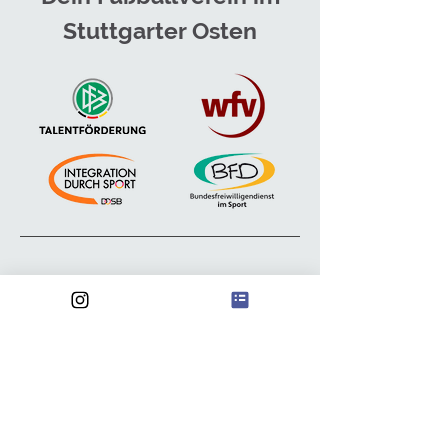
Stuttgarter Osten
Anschrift
FSV Waldebene Ost
Waldebene Ost 201
70186 Stuttgart
@
waldebeneost@gmail.com