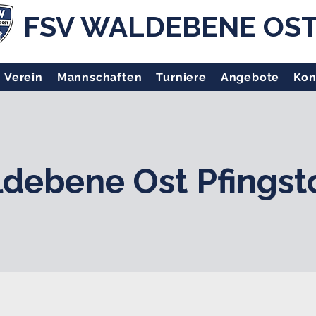
FSV WALDEBENE OS
Verein
Mannschaften
Turniere
Angebote
Kon
debene Ost Pfingst