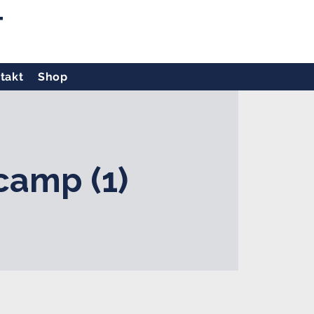
T
takt
Shop
camp (1)