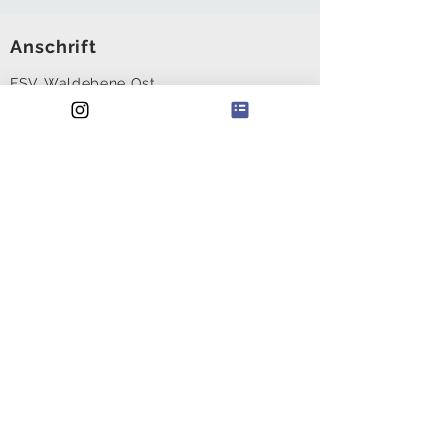
Anschrift
FSV Waldebene Ost
Waldebene Ost 201
70186 Stuttgart
@
waldebeneost@gmail.com
FSV Waldebene Ost e.V.
Iban:
DE51
6009 0100 0599 0700
05
Institut: Volksbank
Kontakt
Kontaktformular
Kündigungsformular
Probetraining
Trainerformular
Ansprechpartner