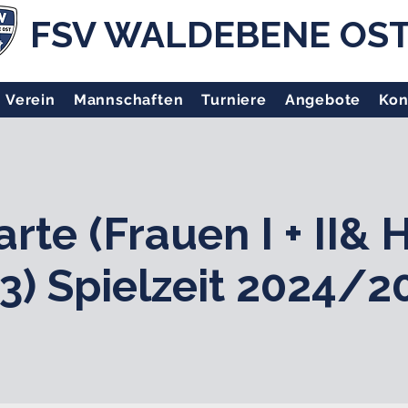
FSV WALDEBENE OS
Verein
Mannschaften
Turniere
Angebote
Kon
rte (Frauen I + II& H
3) Spielzeit 2024/2