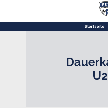
Startseite
Dauerka
U2