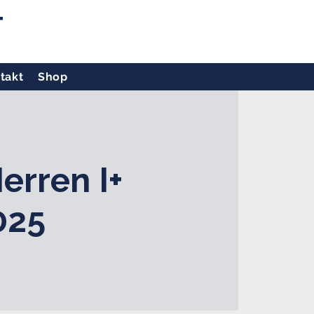
T
takt
Shop
erren I+
025