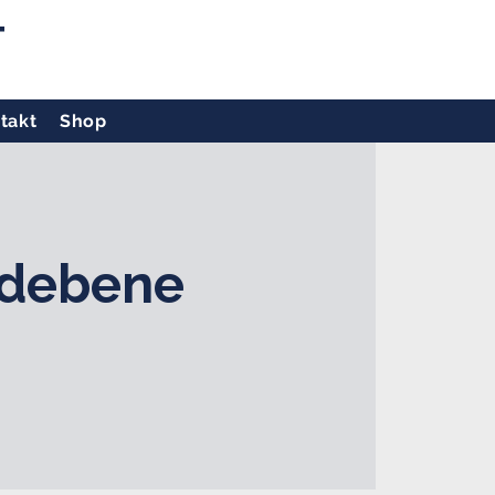
T
takt
Shop
ldebene