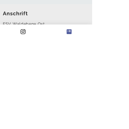
Anschrift
FSV Waldebene Ost
Waldebene Ost 201
70186 Stuttgart
@
waldebeneost@gmail.com
FSV Waldebene Ost e.V.
Iban:
DE51
6009 0100 0599 0700
05
Institut: Volksbank
Kontakt
Kontaktformular
Kündigungsformular
Probetraining
Trainerformular
Ansprechpartner