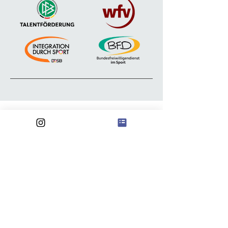
Anschrift
FSV Waldebene Ost
Waldebene Ost 201
70186 Stuttgart
@
waldebeneost@gmail.com
FSV Waldebene Ost e.V.
Iban:
DE51
6009 0100 0599 0700
05
Institut: Volksbank