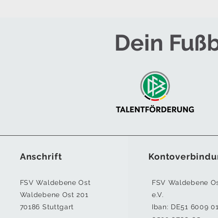
Dein Fußb
Anschrift
Kontoverbindu
FSV Waldebene Ost
FSV Waldebene O
Waldebene Ost 201
e.V.
70186 Stuttgart
Iban:
DE51 6009 0