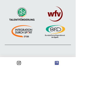
Anschrift
FSV Waldebene Ost
Waldebene Ost 201
70186 Stuttgart
@
waldebeneost@gmail.com
FSV Waldebene Ost e.V.