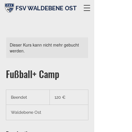
FSV WALDEBENE OST
Dieser Kurs kann nicht mehr gebucht
werden.
Fußball+ Camp
120
Euro
Beendet
B
120 €
e
e
Waldebene Ost
n
d
e
t