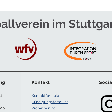
RTEAM FÜR DIE
SOMMERCAMPS - JETZT
ANMELDEN!
allverein im Stuttga
ng
Kontakt
Socia
st
Kontaktformular
Kündigungsformular
100
Probetraining