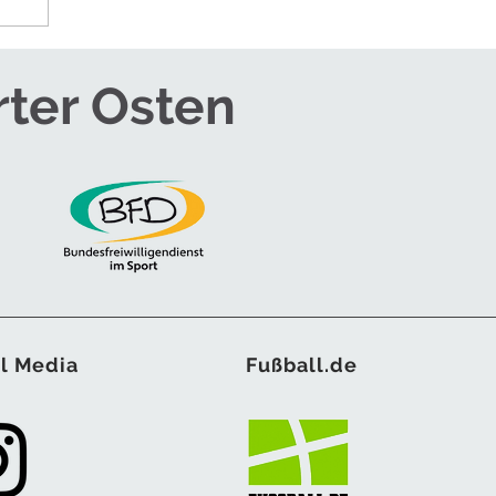
rter Osten
l Media
Fußball.de