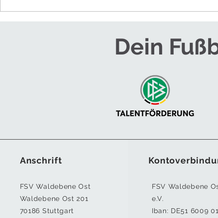
NEUES TRAINE
HERREN
Dein Fußb
Anschrift
Kontoverbindu
FSV Waldebene Ost
FSV Waldebene O
Waldebene Ost 201
e.V.
70186 Stuttgart
Iban:
DE51 6009 0