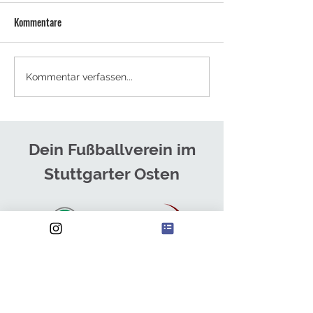
Kommentare
NEUES TRAINERTEAM FÜR DIE
SOMMERCAMPS - J
Kommentar verfassen...
HERREN
ANMELDEN!
Dein Fußballverein im
Stuttgarter Osten