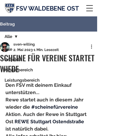
FSV WALDEBENE OST
Beitrag
Alle
sven-willing
Alle
2. Mai 2023
1 Min. Lesezeit
SCHEINE FÜR VEREINE STARTET
Projekte
WIEDE
Kinderbereich
Leistungsbereich
Den FSV mit deinem Einkauf 
unterstützen...
Rewe startet auch in diesem Jahr 
wieder die 
#scheinefürvereine
Aktion. Auch der Rewe in Stuttgart 
Ost 
REWE Stuttgart Ostendstraße
ist natürlich dabei. 