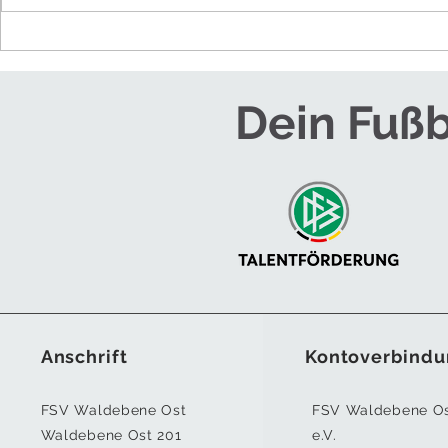
NEUES TRAINE
HERREN
Dein Fußb
Anschrift
Kontoverbindu
FSV Waldebene Ost
FSV Waldebene O
Waldebene Ost 201
e.V.