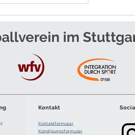
RTEAM FÜR DIE
SOMMERCAMPS - JETZT
ANMELDEN!
allverein im Stuttga
ng
Kontakt
Socia
st
Kontaktformular
Kündigungsformular