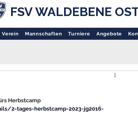
FSV WALDEBENE OS
Verein
Mannschaften
Turniere
Angebote
Kon
 fürs Herbstcamp
ils/2-tages-herbstcamp-2023-jg2016-