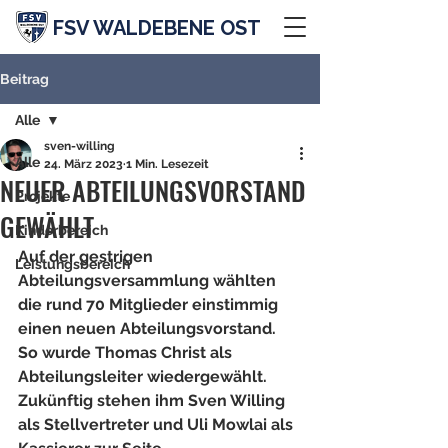
FSV WALDEBENE OST
Beitrag
Alle
sven-willing
Alle
24. März 2023
1 Min. Lesezeit
NEUER ABTEILUNGSVORSTAND
Projekte
GEWÄHLT
Kinderbereich
Auf der gestrigen 
Leistungsbereich
Abteilungsversammlung wählten 
die rund 70 Mitglieder einstimmig 
einen neuen Abteilungsvorstand. 
So wurde Thomas Christ als 
Abteilungsleiter wiedergewählt. 
Zukünftig stehen ihm Sven Willing 
als Stellvertreter und Uli Mowlai als 