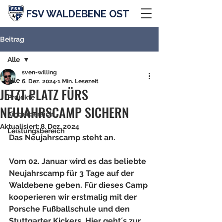
FSV WALDEBENE OST
Beitrag
Alle
sven-willing
Alle
6. Dez. 2024
1 Min. Lesezeit
JETZT PLATZ FÜRS
Projekte
NEUJAHRSCAMP SICHERN
Kinderbereich
Aktualisiert:
8. Dez. 2024
Leistungsbereich
Das Neujahrscamp steht an. 
Vom 02. Januar wird es das beliebte 
Neujahrscamp für 3 Tage auf der 
Waldebene geben. Für dieses Camp 
kooperieren wir erstmalig mit der 
Porsche Fußballschule und den 
Stuttgarter Kickers. Hier geht´s zur 