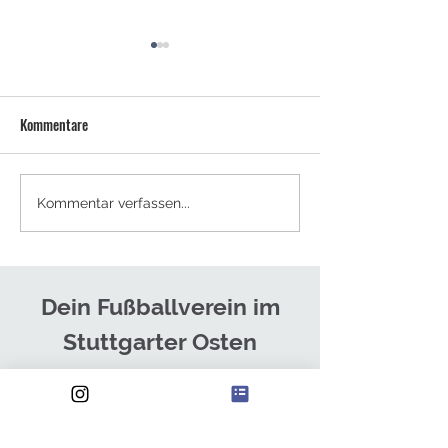
Kommentare
NEUES TRAINERTEAM FÜR DIE
SOMMERCAMPS - J
Kommentar verfassen...
HERREN
ANMELDEN!
Dein Fußballverein im
Stuttgarter Osten